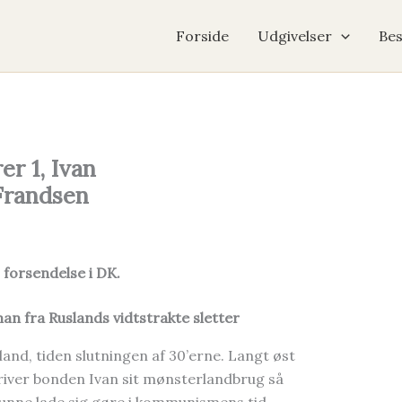
Forside
Udgivelser
Bes
er 1, Ivan
 Frandsen
. forsendelse i DK.
an fra Ruslands vidtstrakte sletter
land, tiden slutningen af 30’erne. Langt øst
river bonden Ivan sit mønsterlandbrug så
unne lade sig gøre i kommunismens tid.