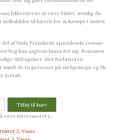
vans lykkestjerne at være faldet, nemlig da
indkaldelse til hæren for at kæmpe i Anden
te del af Niels Frandsens spændende roman-
hver bog kan sagtens læses for sig. Romanen
elige tildragelser, idet forfatteren
r mødt de to personer på sin hjemegn og fik
r fortalt.
Tilføj til kurv
 være interesseret i...
ører 2, Vasse