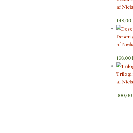
af Niel
148,00
Desertø
af Niel
168,00
Trilogi
af Niel
300,0