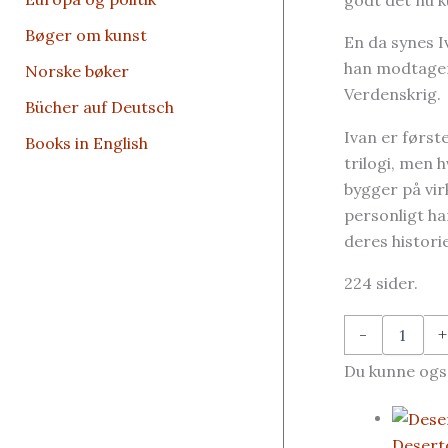
Bøger om kunst
En da synes I
han modtager 
Norske bøker
Verdenskrig.
Bücher auf Deutsch
Ivan er førs
Books in English
trilogi, men 
bygger på virk
personligt ha
deres historie
224 sider.
Desertører
-
+
1,
Ivan
Du kunne også
af
Niels
Frandsen
antal
Desert