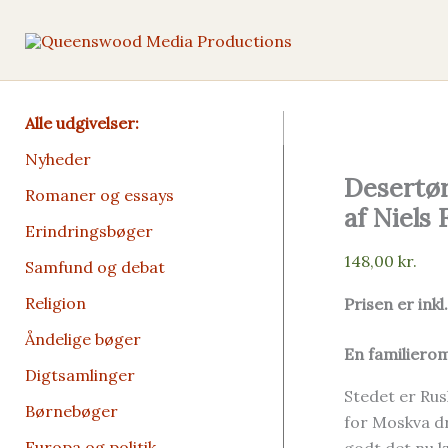
Gå
til
indholdet
Alle udgivelser:
Nyheder
Desertør
Romaner og essays
af Niels
Erindrings­bøger
148,00
kr.
Samfund og debat
Religion
Prisen er inkl
Åndelige bøger
En familierom
Digt­­samlinger
Stedet er Rus
Børne­bøger
for Moskva d
Europa og politik
godt det nu k