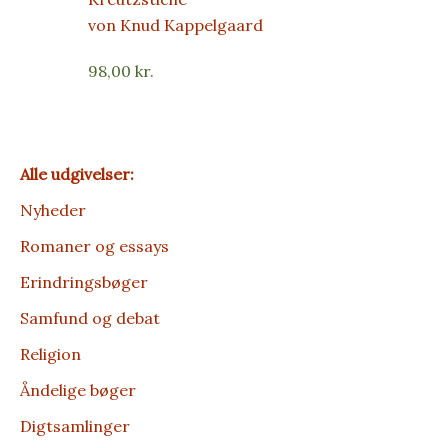
von Knud Kappelgaard
98,00
kr.
Alle udgivelser:
Nyheder
Romaner og essays
Erindrings­bøger
Samfund og debat
Religion
Åndelige bøger
Digt­­samlinger