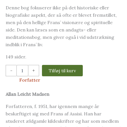
Denne bog fokuserer ikke på det historiske eller
biografiske aspekt, der så ofte er blevet fremstillet,
men på den hellige Frans’ visionære og spirituelle
side. Den kan læses som en andagts- eller
meditationsbog, men giver også i vid udstrækning
indblik i Frans’ liv.
149 sider.
Visioner
-
+
Tilføj til kurv
af
og
Forfatter
om
broder
Allan Leicht Madsen
Frans
af
Forfatteren, f. 1951, har igennem mange år
Allan
Leicht
beskæftiget sig med Frans af Assisi. Han har
Madsen
studeret ældgamle kildeskrifter og har som medlem
antal