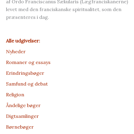
af Ordo Franciscanus Sækularis (Lægfranciskanerne)
levet med den franciskanske spiritualitet, som den
præsenteres i dag.
Alle udgivelser:
Nyheder
Romaner og essays
Erindrings­bøger
Samfund og debat
Religion
Åndelige bøger
Digt­­samlinger
Børne­bøger