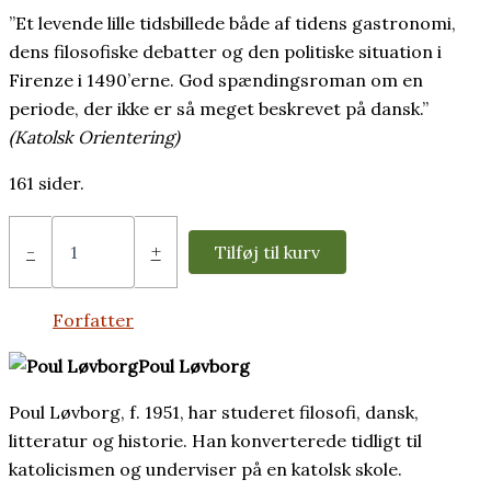
”Et levende lille tidsbillede både af tidens gastronomi,
dens filosofiske debatter og den politiske situation i
Firenze i 1490’erne. God spændingsroman om en
periode, der ikke er så meget beskrevet på dansk.”
(Katolsk Orientering)
161 sider.
Thomas
af
-
+
Tilføj til kurv
Poul
Løvborg
antal
Forfatter
Poul Løvborg
Poul Løvborg, f. 1951, har studeret filosofi, dansk,
litteratur og historie. Han konverterede tidligt til
katolicismen og underviser på en katolsk skole.